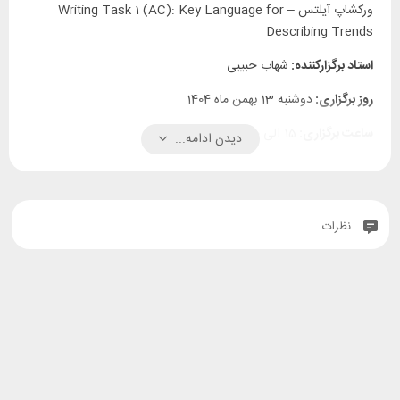
ورکشاپ آیلتس – Writing Task 1 (AC): Key Language for
Describing Trends
استاد برگزارکننده:
شهاب حبیبی
روز برگزاری:
دوشنبه 13 بهمن ماه 1404
ساعت برگزاری:
15 الی 16:30
دیدن ادامه...
واحد برگزار کننده:
واحد آیلتس جنت آباد سفیر
آدرس مکان برگزاری:
خیابان جنت‌آباد جنوبی، محمد جواد حیدری شرقی
(چهارباغ شرقی)، بعد از ۱۶ متری اول شمالی، پلاک ۶۷
نظرات
تلفن:
46010056-021
توضیحات:
مناسب برای سطوح IELTS 1 – IELTS 9
این ورکشاپ به صورت حضوری در واحد
آیلتس جنت آباد سفیر برگزار می‌شود.