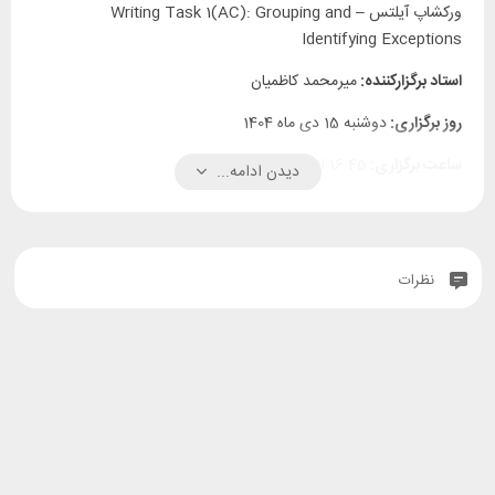
ورکشاپ آیلتس – Writing Task 1(AC): Grouping and
Identifying Exceptions
استاد برگزارکننده:
میرمحمد کاظمیان
روز برگزاری:
دوشنبه 15 دی ماه 1404
ساعت برگزاری:
16:45 الی 18:15
دیدن ادامه...
واحد برگزار کننده:
واحد آیلتس جناح سفیر
آدرس مکان برگزاری:
خیابان محمدعلی جناح، نرسیده به فلکه دوم
صادقیه، نبش کوچه ۲۷ غربی، (شهید چراغعلی)، پلاک ۱۹
نظرات
تلفن:
44270051-021
توضیحات:
مناسب سطوح IELTS 1 تا IELTS 9
زبان ارائه:
فارسی و انگلیسی
این ورکشاپ به صورت حضوری در واحد
آیلتس جناح سفیر برگزار می‌شود.