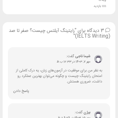
1111 بازدید
3 دیدگاه برای “رایتینگ آیلتس چیست؟ صفر تا صد
(IELTS Writing)”
شیما ناجی
گفت:
مهر 7, 1403 در 12:33 ب.ظ
به نظر من برای موفقیت در آزمون‌های زبان، یه درک کاملی از
امتحان رایتینگ چیست و چگونه می‌توان بهترین عملکرد رو
داشت، ضروری هستش.
پاسخ دادن
بیژن
گفت:
مهر 15, 1403 در 9:29 ق.ظ