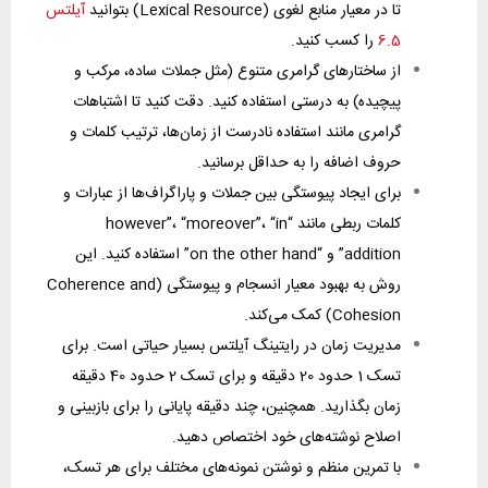
تا در معیار منابع لغوی (Lexical Resource) بتوانید
آیلتس
6.5
را کسب کنید.
از ساختارهای گرامری متنوع (مثل جملات ساده، مرکب و
پیچیده) به درستی استفاده کنید. دقت کنید تا اشتباهات
گرامری مانند استفاده نادرست از زمان‌ها، ترتیب کلمات و
حروف اضافه را به حداقل برسانید.
برای ایجاد پیوستگی بین جملات و پاراگراف‌ها از عبارات و
کلمات ربطی مانند “however”، “moreover”، “in
addition” و “on the other hand” استفاده کنید. این
روش به بهبود معیار انسجام و پیوستگی (Coherence and
Cohesion) کمک می‌کند.
مدیریت زمان در رایتینگ آیلتس بسیار حیاتی است. برای
تسک 1 حدود 20 دقیقه و برای تسک 2 حدود 40 دقیقه
زمان بگذارید. همچنین، چند دقیقه پایانی را برای بازبینی و
اصلاح نوشته‌های خود اختصاص دهید.
با تمرین منظم و نوشتن نمونه‌های مختلف برای هر تسک،