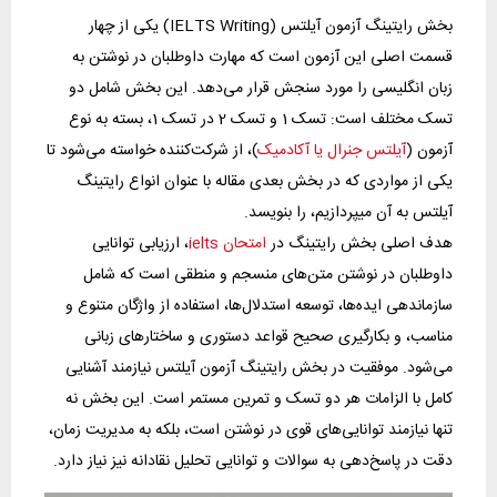
بخش رایتینگ آزمون آیلتس (IELTS Writing) یکی از چهار
قسمت اصلی این آزمون است که مهارت داوطلبان در نوشتن به
زبان انگلیسی را مورد سنجش قرار می‌دهد. این بخش شامل دو
تسک مختلف است: تسک 1 و تسک 2 در تسک 1، بسته به نوع
آزمون (
آیلتس جنرال یا آکادمیک
)، از شرکت‌کننده خواسته می‌شود تا
یکی از مواردی که در بخش بعدی مقاله با عنوان انواع رایتینگ
آیلتس به آن میپردازیم، را بنویسد.
هدف اصلی بخش رایتینگ در
امتحان ielts
، ارزیابی توانایی
داوطلبان در نوشتن متن‌های منسجم و منطقی است که شامل
سازماندهی ایده‌ها، توسعه استدلال‌ها، استفاده از واژگان متنوع و
مناسب، و بکارگیری صحیح قواعد دستوری و ساختارهای زبانی
می‌شود. موفقیت در بخش رایتینگ آزمون آیلتس نیازمند آشنایی
کامل با الزامات هر دو تسک و تمرین مستمر است. این بخش نه
تنها نیازمند توانایی‌های قوی در نوشتن است، بلکه به مدیریت زمان،
دقت در پاسخ‌دهی به سوالات و توانایی تحلیل نقادانه نیز نیاز دارد.