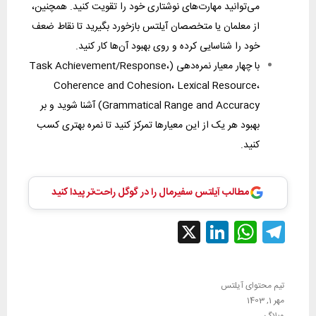
می‌توانید مهارت‌های نوشتاری خود را تقویت کنید. همچنین،
از معلمان یا متخصصان آیلتس بازخورد بگیرید تا نقاط ضعف
خود را شناسایی کرده و روی بهبود آن‌ها کار کنید.
با چهار معیار نمره‌دهی (Task Achievement/Response،
Coherence and Cohesion، Lexical Resource،
Grammatical Range and Accuracy) آشنا شوید و بر
بهبود هر یک از این معیارها تمرکز کنید تا نمره بهتری کسب
کنید.
مطالب آیلتس سفیرمال را در گوگل راحت‌تر پیدا کنید
LinkedIn
WhatsApp
Telegram
X
تیم محتوای آیلتس
مهر 1, 1403
وبلاگ