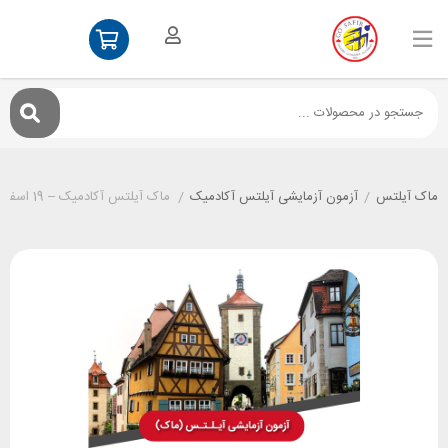
ماک آیلتس
/
آزمون آزمایشی آیلتس آکادمیک
/
ماک آیلتس آکادمیک – 19 اسفند سنتر شرق