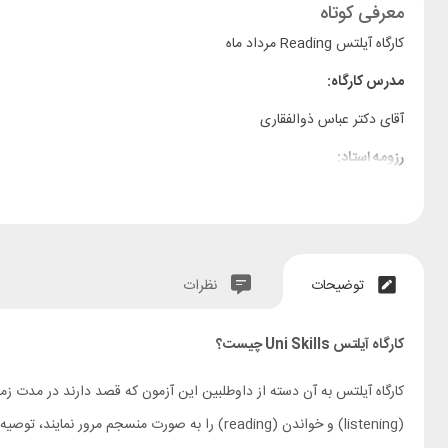
معرفی کوتاه
کارگاه آیلتس Reading مرداد ماه
مدرس کارگاه:
آقای دکتر عباس ذوالفقاری
رزومه استاد:
سرفصل مطالب:
توضیحات
نظرات
زمان برگزاری:
پنجشنبه 1405/05/29
کارگاه آیلتس Uni Skills چیست؟
ساعت برگزاری:
9:00 الی 14:00
محل برگزاری:
تهران، جناح، نرسیده به فلکه دوم صادقیه، نبش کوچه 27 غربی (چراغعلی) طبقه منفی یک، سالن آزمون آیلتس
هزینه ثبت نام:
1.500.000 تومان
(listening) و خواندن (reading) را به صورت من