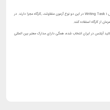
به عبارت دیگر، بخش‌های Speaking ،Listening و Writing Task 2که در امتحان آیلتس جنرال و آکادمیک یکسان هستند، کارگاه‌های مشترک داشته و بخش Writing Task 1 در این دو نوع آزمون متفاوتند، ,کارگاه‌ مجزا دارند. در
 اساتید آیلتس در ایران انتخاب شده، همگی دارای مدارک معتبر بین المللی