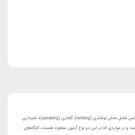
کارگاه آیلتس به آن دسته از داوطلبین این آزمون که قصد دارند در مدت زمان کوتاهی کلیه تکنیک‌های پاسخگویی به سئوالات در بخش‌های مختلف امتحان آیلتس شامل بخش نوشتاری (writing)، گفتاری (speaking)، شنیداری
ل مفید هستند و در مواردی که در این دو نوع آزمون متفاوت هستند، کارگاه‌های